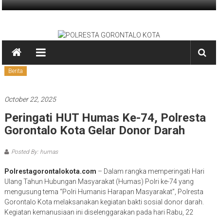
Skip
to
POLRESTA
content
GORONTALO
KOTA
Berita
PRESISI
October 22, 2025
Peringati HUT Humas Ke-74, Polresta
Gorontalo Kota Gelar Donor Darah
Posted By: humas
Polrestagorontalokota.com
– Dalam rangka memperingati Hari
Ulang Tahun Hubungan Masyarakat (Humas) Polri ke-74 yang
mengusung tema “Polri Humanis Harapan Masyarakat”, Polresta
Gorontalo Kota melaksanakan kegiatan bakti sosial donor darah.
Kegiatan kemanusiaan ini diselenggarakan pada hari Rabu, 22