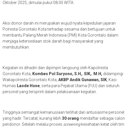
Oktober 2025, dimulai pukul 08.00 WITA.
Aksi donor darah ini merupakan wujud nyata kepedulian jajaran
Polresta Gorontalo Kota terhadap sesama dan bertujuan untuk
membantu Palang Merah Indonesia (PMI) Kota Gorontalo dalam
menjaga ketersediaan stok darah bagi masyarakat yang
membutuhkan.
Kegiatan ini dihadiri dan dipimpin langsung oleh Kapolresta
Gorontalo Kota,
Kombes Pol Suryono, S.H,. SIK,. M.H,
didampingi
Wakapolresta Gorontalo Kota,
AKBP Andik Gunawan, SIK
, Kasi
Humas
Laode Hone
, serta para Pejabat Utama (PJU) dan seluruh
personel yang tersprint dalam pelaksanaan kegiatan.
Tingginya semangat kemanusiaan terlihat dari antusiasme personel
yang hadir. Tercatat, kurang lebih
30 orang
mendaftar sebagai calon
pendonor. Setelah melalui proses
screening
kesehatan ketat oleh tim