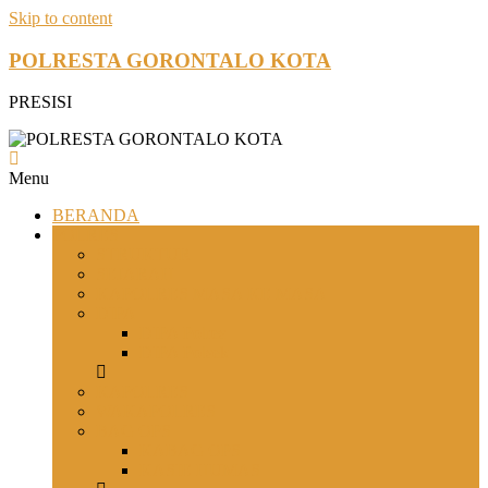
Skip to content
POLRESTA GORONTALO KOTA
PRESISI
Menu
BERANDA
POLRES
STRUKTUR
SEJARAH
KAPOLRES MASA KE MASA
DIPA
DIPA Polres
DIPA Polsek
KAPOLRES
WAKAPOLRES
BAG OPS
KABAG OPS
KASIE HUMAS