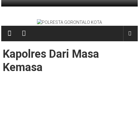
Skip
to
POLRESTA
content
GORONTALO
KOTA
Kapolres Dari Masa
PRESISI
Kemasa