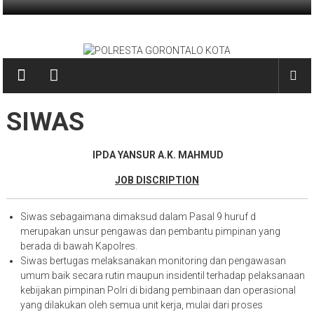
Skip
to
POLRESTA
content
GORONTALO
KOTA
SIWAS
PRESISI
IPDA YANSUR A.K. MAHMUD
JOB DISCRIPTION
Siwas sebagaimana dimaksud dalam Pasal 9 huruf d
merupakan unsur pengawas dan pembantu pimpinan yang
berada di bawah Kapolres.
Siwas bertugas melaksanakan monitoring dan pengawasan
umum baik secara rutin maupun insidentil terhadap pelaksanaan
kebijakan pimpinan Polri di bidang pembinaan dan operasional
yang dilakukan oleh semua unit kerja, mulai dari proses