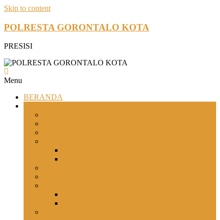
Skip to content
POLRESTA GORONTALO KOTA
PRESISI
Menu
BERANDA
POLRES
STRUKTUR
SEJARAH
KAPOLRES MASA KE MASA
DIPA
DIPA Polres
DIPA Polsek
KAPOLRES
WAKAPOLRES
BAG OPS
KABAG OPS
KASIE HUMAS
BAG SUMDA