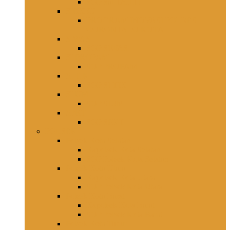
SOP Sat TAHTI
SIEKEU
PROGRAM INOVASI POLRES
GORONTALO KOTA
SIWAS
SOP SIWAS
SI PROPAM
SOP PROPAM
SI TIK
SOP SI TIK
SI UM
SOP SIUM
SPKT
SOP SPKT
POLSEK
Polsek Kota Selatan
Kapolsek Kota Selatan
SOP Polsek Kota Selatan
Polsek Kota Utara
Kapolsek Kota Utara
SOP Polsek Kota Utara
Polsek Kota Barat
Kapolsek Kota Barat
SOP Polsek Kota Barat
Polsek Kota Timur