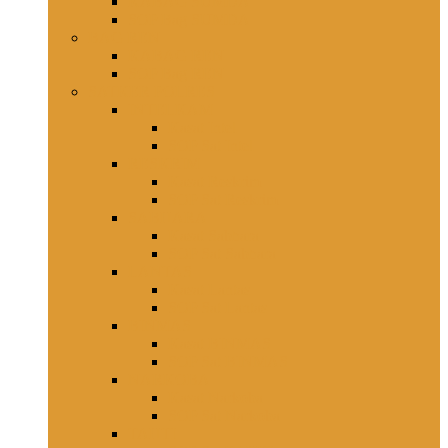
KABAG SUMDA
SOP Bag SUMDA
BAG REN
KABAG REN
SOP Bag REN
SATKER POLRES
INTELKAM
Kasat Intel
SOP Sat Intel
RESKRIM
Kasat Reskrim
SOP Sat Reskrim
SABHARA
Kasat Sabhara
SOP Sat Sabhara
LANTAS
Kasat Lantas
SOP Sat Lantas
BINMAS
Kasat BINMAS
SOP Sat BINMAS
NARKOBA
Kasat Narkoba
SOP Sat Narkoba
TAHTI