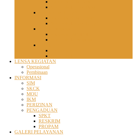
Kapolsek Kota Timur
SOP Polsek Kota Timur
Polsek Kota Tengah
Kapolsek Kota Tengah
SOP Polsek Kota Tengah
Polsek Dungingi
Kapolsek Dungingi
SOP Polsek Dungingi
Polsek KPG
Kapolsek KPG
SOP Polsek KPG
LENSA KEGIATAN
Operasional
Pembinaan
INFORMASI
SIM
SKCK
MOU
IKM
PERIZINAN
PENGADUAN
SPKT
RESKRIM
PROPAM
GALERI PELAYANAN