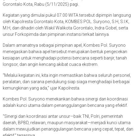
Gorontalo Kota, Rabu (5/11/2025) pagi.
Kegiatan yang dimulai pukul 07.00 WITA tersebut dipimpin langsung
oleh Kapolresta Gorontalo Kota, KOMBES POL. Suryono, S.H, S.I.K,
M.H, dan dihadiri oleh Wakil Walikota Gorontalo, Indra Gobel, serta
unsur Forkopimda dan pimpinan instansi terkait lainnya.
Dalam amanatnya sebagai pimpinan apel, Kombes Pol. Suryono
menegaskan bahwa apel tersebut merupakan bentuk pengecekan
kesiapan untuk menghadapi potensi bencana seperti banjir, tanah
longsor, dan angin kencang akibat cuaca ekstrem.
“Melalui kegiatan ini, kita ingin memastikan bahwa seluruh personel,
peralatan, dan sarana pendukung siap siaga menghadapi berbagai
kemungkinan yang ada,” ujar Kapolresta.
Kombes Pol. Suryono menekankan bahwa sinergi dan koordinasi
adalah kunci utama dalam penanggulangan bencana yang efektif.
“Sinergi dan koordinasi antar unsur—baik TNI, Polri, pemerintah
daerah, BPBD, relawan, maupun masyarakat—menjadi kunci utama
dalam mewujudkan penanggulangan bencana yang cepat, tepat, dan
efektif,” tegasnya.