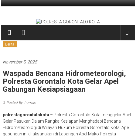
Skip
to
POLRESTA
content
GORONTALO
KOTA
Berita
PRESISI
November 5, 2025
Waspada Bencana Hidrometeorologi,
Polresta Gorontalo Kota Gelar Apel
Gabungan Kesiapsiagaan
Posted By: humas
polrestagorontalokota
– Polresta Gorontalo Kota menggelar Apel
Gelar Pasukan Dalam Rangka Kesiapan Menghadapi Bencana
Hidrometeorologi di Wilayah Hukum Polresta Gorontalo Kota. Apel
gabungan ini dilaksanakan di Lapangan Apel Mako Polresta