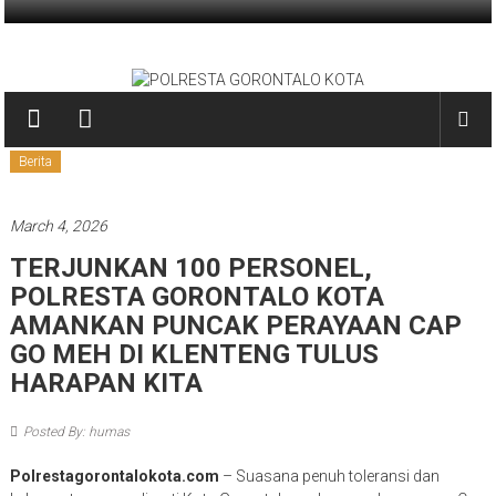
Skip
to
POLRESTA
content
GORONTALO
KOTA
Berita
PRESISI
March 4, 2026
TERJUNKAN 100 PERSONEL,
POLRESTA GORONTALO KOTA
AMANKAN PUNCAK PERAYAAN CAP
GO MEH DI KLENTENG TULUS
HARAPAN KITA
Posted By: humas
Polrestagorontalokota.com
– Suasana penuh toleransi dan