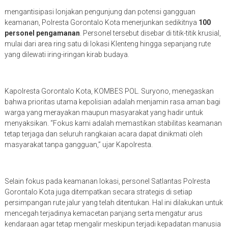
mengantisipasi lonjakan pengunjung dan potensi gangguan
keamanan, Polresta Gorontalo Kota menerjunkan sedikitnya
100
personel pengamanan
. Personel tersebut disebar di titik-titik krusial,
mulai dari area ring satu di lokasi Klenteng hingga sepanjang rute
yang dilewati iring-iringan kirab budaya.
Kapolresta Gorontalo Kota, KOMBES POL. Suryono, menegaskan
bahwa prioritas utama kepolisian adalah menjamin rasa aman bagi
warga yang merayakan maupun masyarakat yang hadir untuk
menyaksikan. “Fokus kami adalah memastikan stabilitas keamanan
tetap terjaga dan seluruh rangkaian acara dapat dinikmati oleh
masyarakat tanpa gangguan,” ujar Kapolresta.
Selain fokus pada keamanan lokasi, personel Satlantas Polresta
Gorontalo Kota juga ditempatkan secara strategis di setiap
persimpangan rute jalur yang telah ditentukan. Hal ini dilakukan untuk
mencegah terjadinya kemacetan panjang serta mengatur arus
kendaraan agar tetap mengalir meskipun terjadi kepadatan manusia