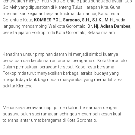
kehangatan menyelimuti Kota Gorontalo pada puncak perayaan Cap
Go Meh yang dipusatkan di Klenteng Tulus Harapan Kita. Guna
memastikan kegiatan berjalan khidmat dan lancar, Kapolresta
Gorontalo Kota,
KOMBES POL. Suryono, S.H., S.I.K., M.H.
, hadir
langsung mendampingi Walikota Gorontalo,
Dr. Hj. Adhan Dambea
,
beserta jajaran Forkopimda Kota Gorontalo, Selasa malam.
Kehadiran unsur pimpinan daerah ini menjadi simbol kuatnya
persatuan dan kerukunan antarumat beragama di Kota Gorontalo.
Dalam pembukaan perayaan tersebut, Kapolresta bersama
Forkopimda turut menyaksikan berbagai atraksi budaya yang
menjadi daya tarik bagi ribuan masyarakat yang memadati area
sekitar Klenteng.
Menariknya perayaan cap go meh kali ini bersamaan dengan
suasana bulan suci ramadan sehingga menambah kesan kuat
toleransi antar umat beragama di Kota Gorontalo.