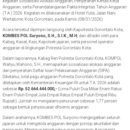
kegiatan Sosialisasi Alokasi Anggaran, Penyerahan Kertas Kerja
Anggaran, serta Penandatanganan Pakta Integritas Tahun Anggaran
(T.A.) 2026. Kegiatan ini dilaksanakan di Hotel Yulia, Jalan Nani
Wartabone, Kota Gorontalo, pada Kamis (08/01/2026).
Acara tersebut dipimpin langsung oleh Kapolresta Gorontalo Kota,
KOMBES POL Suryono, S.H., S.I.K., M.H
, dan dihadiri oleh para
Kabag, Kasat, Kasi, Kapolsek jajaran, serta personel operator
anggaran di lingkungan Polresta Gorontalo Kota.
Dalam laporannya, Kabag Ren Polresta Gorontalo Kota, KOMPOL
Wahyu Wahono, S.H., memaparkan sosialisasi alokasi anggaran
dan penyerahan Daftar Isian Pelaksanaan Anggaran (DIPA).
Diketahui, total pagu anggaran Polresta Gorontalo Kota yang
ditetapkan oleh Kementerian Keuangan RI untuk T.A. 2026 adalah
sebesar
Rp. 52.664.444.000,-
(Lima Puluh Dua Miliar Enam Ratus
Enam Puluh Empat Juta Empat Ratus Empat Puluh Empat Ribu
Rupiah). Jumlah ini mengalami penurunan sebesar 1,77 persen
sebagai bentuk penyesuaian efisiensi anggaran.
Dalam arahannya, KOMBES POL Suryono mengingatkan seluruh
jajaran untuk mengelola anggaran dengan prinsip akuntabel dan
transparan. Meskipun terjadi penurunan anggaran, Kapolresta