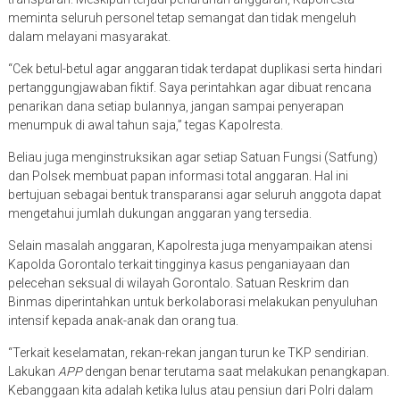
meminta seluruh personel tetap semangat dan tidak mengeluh
dalam melayani masyarakat.
“Cek betul-betul agar anggaran tidak terdapat duplikasi serta hindari
pertanggungjawaban fiktif. Saya perintahkan agar dibuat rencana
penarikan dana setiap bulannya, jangan sampai penyerapan
menumpuk di awal tahun saja,” tegas Kapolresta.
Beliau juga menginstruksikan agar setiap Satuan Fungsi (Satfung)
dan Polsek membuat papan informasi total anggaran. Hal ini
bertujuan sebagai bentuk transparansi agar seluruh anggota dapat
mengetahui jumlah dukungan anggaran yang tersedia.
Selain masalah anggaran, Kapolresta juga menyampaikan atensi
Kapolda Gorontalo terkait tingginya kasus penganiayaan dan
pelecehan seksual di wilayah Gorontalo. Satuan Reskrim dan
Binmas diperintahkan untuk berkolaborasi melakukan penyuluhan
intensif kepada anak-anak dan orang tua.
“Terkait keselamatan, rekan-rekan jangan turun ke TKP sendirian.
Lakukan
APP
dengan benar terutama saat melakukan penangkapan.
Kebanggaan kita adalah ketika lulus atau pensiun dari Polri dalam