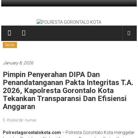
Skip
to
POLRESTA
content
GORONTALO
KOTA
Berita
PRESISI
January 8, 2026
Pimpin Penyerahan DIPA Dan
Penandatanganan Pakta Integritas T.A.
2026, Kapolresta Gorontalo Kota
Tekankan Transparansi Dan Efisiensi
Anggaran
Posted By: humas
Polrestagorontalokota.com
– Polresta Gorontalo Kota menggelar