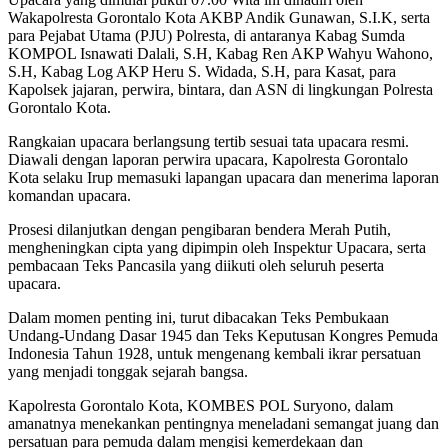
Wakapolresta Gorontalo Kota AKBP Andik Gunawan, S.I.K, serta
para Pejabat Utama (PJU) Polresta, di antaranya Kabag Sumda
KOMPOL Isnawati Dalali, S.H, Kabag Ren AKP Wahyu Wahono,
S.H, Kabag Log AKP Heru S. Widada, S.H, para Kasat, para
Kapolsek jajaran, perwira, bintara, dan ASN di lingkungan Polresta
Gorontalo Kota.
Rangkaian upacara berlangsung tertib sesuai tata upacara resmi.
Diawali dengan laporan perwira upacara, Kapolresta Gorontalo
Kota selaku Irup memasuki lapangan upacara dan menerima laporan
komandan upacara.
Prosesi dilanjutkan dengan pengibaran bendera Merah Putih,
mengheningkan cipta yang dipimpin oleh Inspektur Upacara, serta
pembacaan Teks Pancasila yang diikuti oleh seluruh peserta
upacara.
Dalam momen penting ini, turut dibacakan Teks Pembukaan
Undang-Undang Dasar 1945 dan Teks Keputusan Kongres Pemuda
Indonesia Tahun 1928, untuk mengenang kembali ikrar persatuan
yang menjadi tonggak sejarah bangsa.
Kapolresta Gorontalo Kota, KOMBES POL Suryono, dalam
amanatnya menekankan pentingnya meneladani semangat juang dan
persatuan para pemuda dalam mengisi kemerdekaan dan